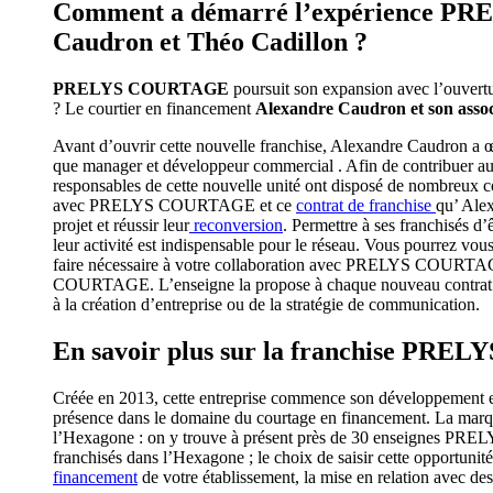
Comment a démarré l’expérience P
Caudron et Théo Cadillon ?
PRELYS COURTAGE
poursuit son expansion avec l’ouvert
? Le courtier en financement
Alexandre Caudron et son assoc
Avant d’ouvrir cette nouvelle franchise, Alexandre Caudron a œu
que manager et développeur commercial . Afin de contribue
responsables de cette nouvelle unité ont disposé de nombreux cons
avec PRELYS COURTAGE et ce
contrat de franchise
qu’ Alex
projet et réussir leur
reconversion
. Permettre à ses franchisés d
leur activité est indispensable pour le réseau. Vous pourrez vou
faire nécessaire à votre collaboration avec PRELYS COURTAG
COURTAGE. L’enseigne la propose à chaque nouveau contrat de 
à la création d’entreprise ou de la stratégie de communication.
En savoir plus sur la franchise PR
Créée en 2013, cette entreprise commence son développement en 
présence dans le domaine du courtage en financement. La marque
l’Hexagone : on y trouve à présent près de 30 enseignes P
franchisés dans l’Hexagone ; le choix de saisir cette opportunit
financement
de votre établissement, la mise en relation avec des