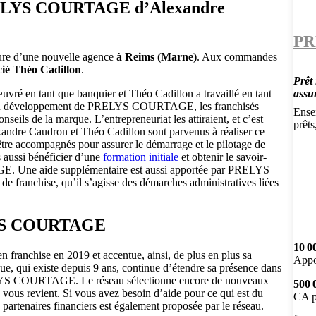
RELYS COURTAGE d’Alexandre
PR
ure d’une nouvelle agence
à Reims (Marne)
. Aux commandes
ié Théo Cadillon
.
Prêt 
vré en tant que banquier et Théo Cadillon a travaillé en tant
assu
r au développement de PRELYS COURTAGE, les franchisés
Ense
eils de la marque. L’entrepreneuriat les attiraient, et c’est
prêts
andre Caudron et Théo Cadillon sont parvenus à réaliser ce
’être accompagnés pour assurer le démarrage et le pilotage de
s aussi bénéficier d’une
formation initiale
et obtenir le savoir-
E. Une aide supplémentaire est aussi apportée par PRELYS
franchise, qu’il s’agisse des démarches administratives liées
ELYS COURTAGE
10 0
franchise en 2019 et accentue, ainsi, de plus en plus sa
Appo
, qui existe depuis 9 ans, continue d’étendre sa présence dans
RELYS COURTAGE. Le réseau sélectionne encore de nouveaux
500 
é vous revient. Si vous avez besoin d’aide pour ce qui est du
CA p
 partenaires financiers est également proposée par le réseau.