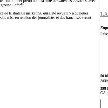
de l’immobilier prend donc la suite de Galivel & Associés, avec
 groupe Laforêt.
LA
 de la stratégie marketing, qui a été revue il y a quelques
a, mise en relation des journalistes et des franchisés seront
Enga
Rése
50 0
Appo
398 
CA p